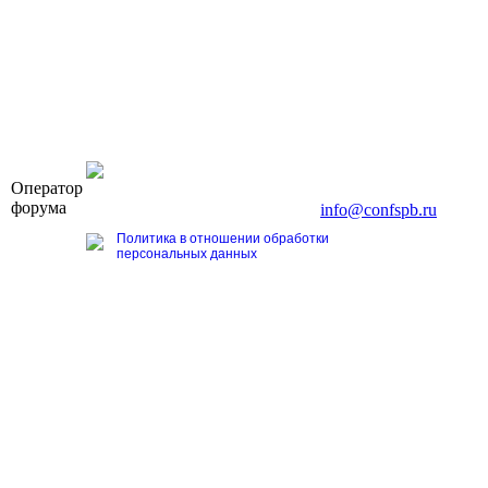
OOO «Бизнес-Элит»
Оператор
196191, г. Санкт-Петербург, Ленинский пр., д. 168
форума
Тел. +7 (812) 327-93-70, E-mail:
info@confspb.ru
Политика в отношении обработки
персональных данных