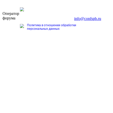
OOO «Бизнес-Элит»
Оператор
196191, г. Санкт-Петербург, Ленинский пр., д. 168
форума
Тел. +7 (812) 327-93-70, E-mail:
info@confspb.ru
Политика в отношении обработки
персональных данных